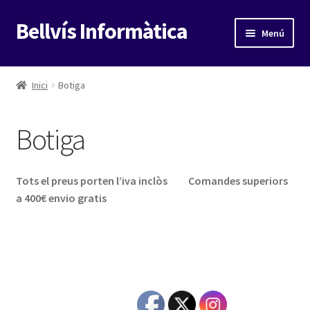
Bellvís Informàtica
Salta
Vés
Menú
a
al
navegació
contingut
Pàgina d'inici
Inici
Botiga
Botiga
Botiga
Carret
Compte
Tots el preus porten l’iva inclòs Comandes superiors
a 400€ envio gratis
Fi compra
Contacte
Condicions